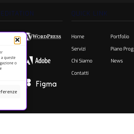
EDITATION
QUICK LINK
Home
Portfolio
Servizi
Piano Prog
er
 a queste
Chi Siamo
News
igazione o
re
Contatti
referenze