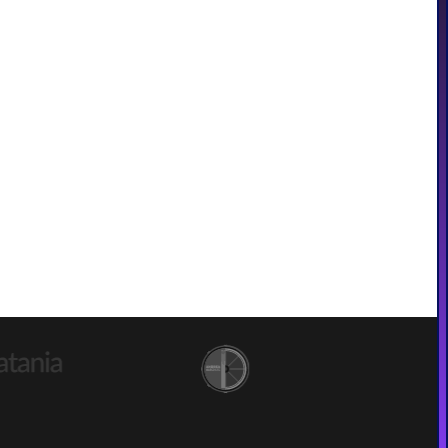
CONTATTI
+39 347 6213 613
info@capsulacreativa.net
CONTATTACI