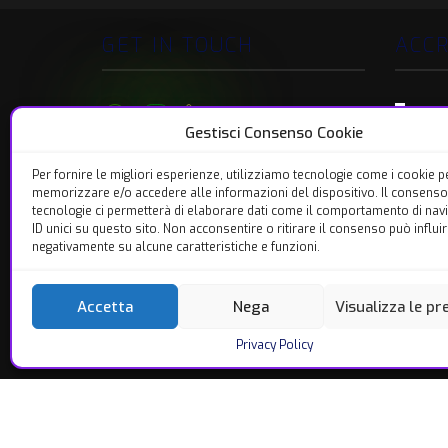
GET IN TOUCH
ACCR
Gestisci Consenso Cookie
+39 (0)95 228 4859
Per fornire le migliori esperienze, utilizziamo tecnologie come i cookie p
memorizzare e/o accedere alle informazioni del dispositivo. Il consenso
info@capsulacreativa.net
tecnologie ci permetterà di elaborare dati come il comportamento di nav
ID unici su questo sito. Non acconsentire o ritirare il consenso può influi
negativamente su alcune caratteristiche e funzioni.
Lunedì - Venerdì
09.00 - 13.00 / 15.00 - 18.00
Accetta
Nega
Visualizza le p
RICHIEDI PREVENTIVO
Privacy Policy